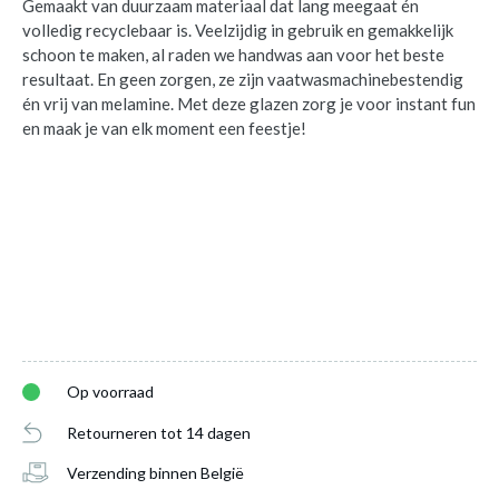
Gemaakt van duurzaam materiaal dat lang meegaat én
volledig recyclebaar is. Veelzijdig in gebruik en gemakkelijk
schoon te maken, al raden we handwas aan voor het beste
resultaat. En geen zorgen, ze zijn vaatwasmachinebestendig
én vrij van melamine. Met deze glazen zorg je voor instant fun
en maak je van elk moment een feestje!
Op voorraad
Retourneren tot 14 dagen
Champagneglas LIFE IS BETTER WITH
Verzending binnen België
100ml Wit
is toegevoegd aan je winkelmandje