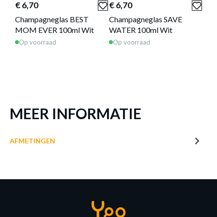
€ 6,70
€ 6,70
€ 6
Champagneglas BEST
Champagneglas SAVE
Cha
MOM EVER 100ml Wit
WATER 100ml Wit
BET
Op voorraad
Op voorraad
Op 
MEER INFORMATIE
AFMETINGEN