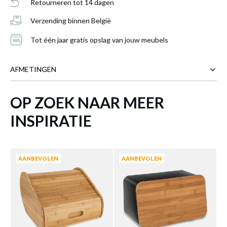
Retourneren tot 14 dagen
Verzending binnen België
Tot één jaar gratis opslag van jouw meubels
AFMETINGEN
OP ZOEK NAAR MEER
39 cm
BREEDTE
Broodtrommel BAMOR Bamboe/Inox
27.2 cm
DIEPTE
INSPIRATIE
Transp.
is toegevoegd aan je winkelmandje
15 cm
HOOGTE
Meer afmetingen
AANBEVOLEN
AANBEVOLEN