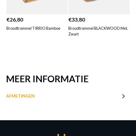
BROODTROMMEL BAMOR
BAMBOE/INOX TRANSP.
€26,80
€33,80
€3
Productnummer: Y14450001006
Broodtrommel TIRRIO Bamboe
Broodtrommel BLACKWOOD Met.
Br
€ 30,40
Zwart
Wi
Prijs per stuk, incl. btw en excl. verzendkosten
of verder winkelen
GA NAAR WINKELMANDJE
MEER INFORMATIE
AFMETINGEN