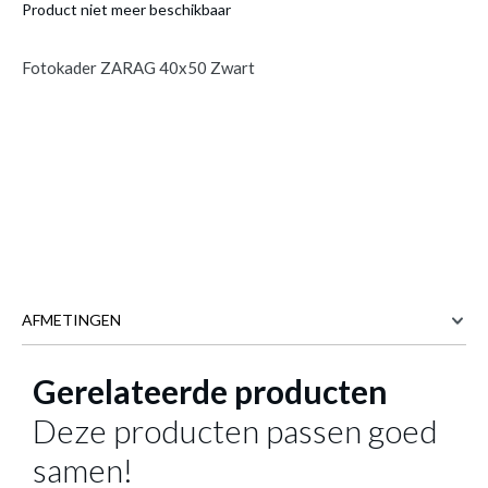
Product niet meer beschikbaar
Fotokader ZARAG 40x50 Zwart
AFMETINGEN
Gerelateerde producten
41.6 cm
BREEDTE
1.8 cm
DIEPTE
Deze producten passen goed
51.6 cm
HOOGTE
samen!
Meer afmetingen