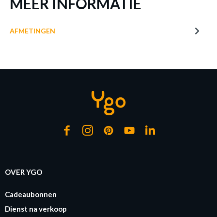
MEER INFORMATIE
Prijs per stuk, incl. btw en excl. verzendkosten
of verder winkelen
AFMETINGEN
GA NAAR WINKELMANDJE
OVER YGO
Cadeaubonnen
Dienst na verkoop