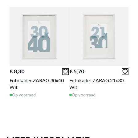
Fotokader ZARAG 40x50 Zwart
is
toegevoegd aan je winkelmandje
€ 8,30
€ 5,70
€ 3
Fotokader ZARAG 30x40
Fotokader ZARAG 21x30
Fot
Wit
Wit
Nat
Op voorraad
Op voorraad
Op 
FOTOKADER ZARAG 40X50 ZWART
Productnummer: Y14350028506
€ 11,60