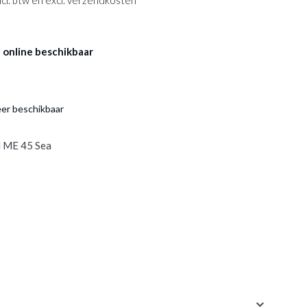
 incl. btw en excl. verzendkosten
 online beschikbaar
eer beschikbaar
 ME 45 Sea