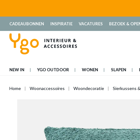
oekopdracht
Ga naar de hoofdnavigatie
CADEAUBONNEN
INSPIRATIE
VACATURES
BEZOEK & OPE
NEW IN
YGO OUTDOOR
WONEN
SLAPEN
Home
Woonaccessoires
Woondecoratie
Sierkussens &