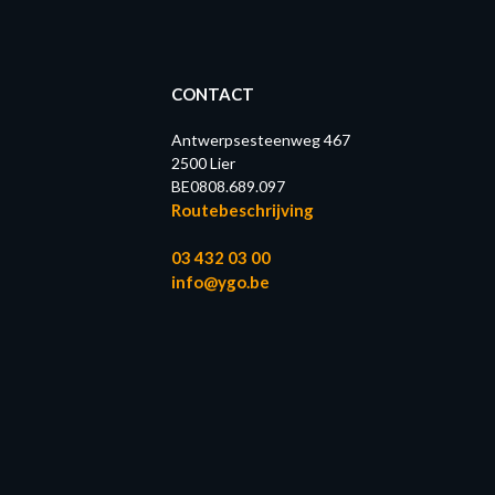
CONTACT
Antwerpsesteenweg 467
2500 Lier
BE0808.689.097
Routebeschrijving
03 432 03 00
info@ygo.be