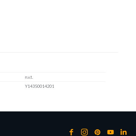
n.v.t.
Y14350014201