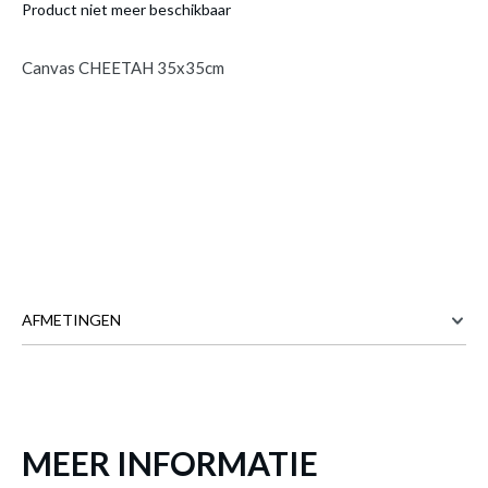
Product niet meer beschikbaar
Canvas CHEETAH 35x35cm
AFMETINGEN
Canvas CHEETAH 35x35cm
is toegevoegd
aan je winkelmandje
35 cm
BREEDTE
35 cm
HOOGTE
MEER INFORMATIE
Meer afmetingen