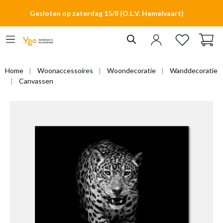
hoofdinhoud
Gesloten op zaterdag 15/8 (O.L.V. Hemelvaart)
Home
Woonaccessoires
Woondecoratie
Wanddecoratie
Canvassen