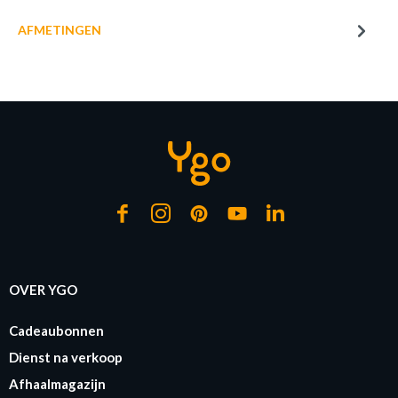
AFMETINGEN
CANVAS CHEETAH 35X35CM
Productnummer: Y14350006078
€ 6,95
Prijs per stuk, incl. btw en excl. verzendkosten
of verder winkelen
GA NAAR WINKELMANDJE
OVER YGO
Cadeaubonnen
Dienst na verkoop
Afhaalmagazijn