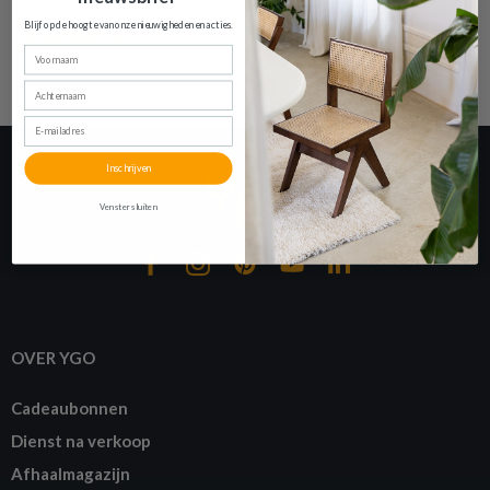
Blijf op de hoogte van onze nieuwigheden en
acties.
AFMETINGEN
Voornaam
Achternaam
TAPIJT GORA ZWART 170X240
E-mailadres
Productnummer: Y14350004340
Inschrijven
€ 178,60
Venster sluiten
Prijs per stuk, incl. btw en excl. verzendkosten
of verder winkelen
GA NAAR WINKELMANDJE
OVER YGO
Cadeaubonnen
Dienst na verkoop
Afhaalmagazijn