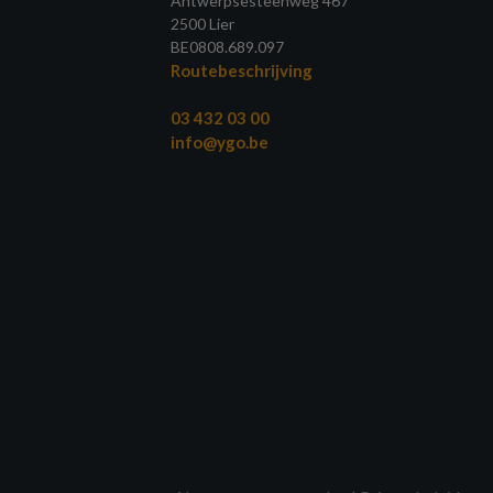
Antwerpsesteenweg 467
2500 Lier
BE0808.689.097
Routebeschrijving
03 432 03 00
info@ygo.be