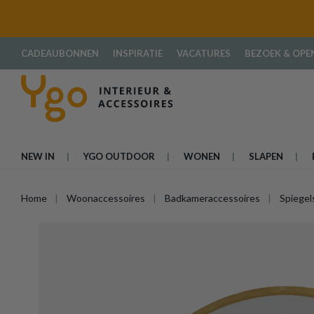
oekopdracht
Ga naar de hoofdnavigatie
CADEAUBONNEN
INSPIRATIE
VACATURES
BEZOEK & OPE
NEW IN
YGO OUTDOOR
WONEN
SLAPEN
Home
Woonaccessoires
Badkameraccessoires
Spiegel