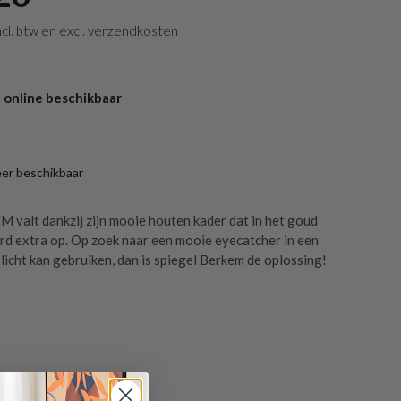
 incl. btw en excl. verzendkosten
 online beschikbaar
eer beschikbaar
 valt dankzij zijn mooie houten kader dat in het goud
rd extra op. Op zoek naar een mooie eyecatcher in een
licht kan gebruiken, dan is spiegel Berkem de oplossing!