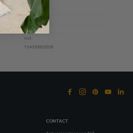
Metallic
Meubelplaat
n.v.t.
Y14350002058
CONTACT