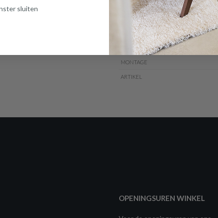
ster sluiten
DETAILS
VARIANT
MATERIAAL
MONTAGE
ARTIKEL
OPENINGSUREN WINKEL