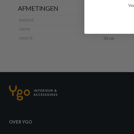
Ven
AFMETINGEN
50 cm
BREEDTE
2.5 cm
DIEPTE
50 cm
HOOGTE
OVER YGO