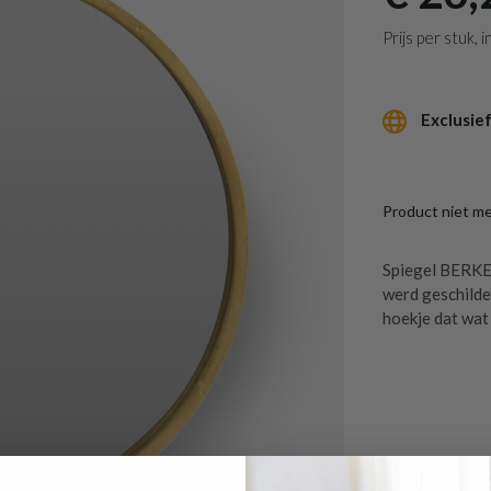
Prijs per stuk,
Exclusief
Product niet m
Spiegel BERKEM
werd geschilde
hoekje dat wat 