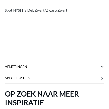
Spot NYSIT 3 Del. Zwart/Zwart/Zwart
AFMETINGEN
Spot NYSIT 3 Del. Zwart/Zwart/Zwart
is
SPECIFICATIES
50 cm
BREEDTE
toegevoegd aan je winkelmandje
12 cm
DIEPTE
OP ZOEK NAAR MEER
12 cm
HOOGTE
INSPIRATIE
Meer afmetingen