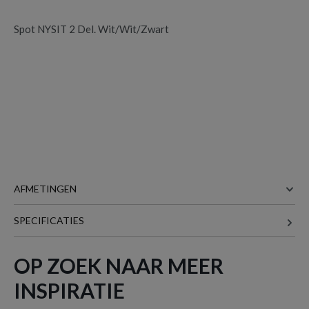
Spot NYSIT 2 Del. Wit/Wit/Zwart
AFMETINGEN
SPECIFICATIES
35 cm
BREEDTE
Spot NYSIT 2 Del. Wit/Wit/Zwart
is
toegevoegd aan je winkelmandje
12 cm
DIEPTE
OP ZOEK NAAR MEER
12 cm
HOOGTE
INSPIRATIE
Meer afmetingen