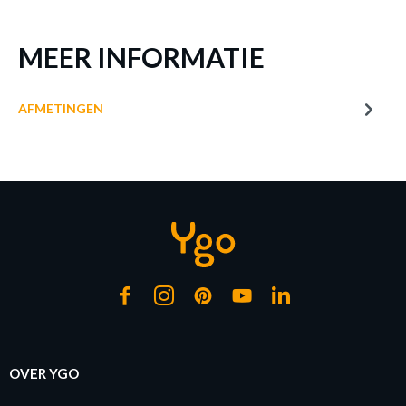
€ 67,10
Prijs per stuk, incl. btw en excl. verzendkosten
MEER INFORMATIE
of verder winkelen
GA NAAR WINKELMANDJE
AFMETINGEN
OVER YGO