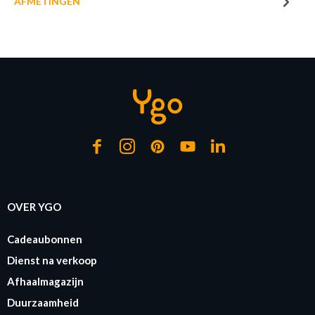
AFMETINGEN
KUSSEN BEERTJE GRIJS
Productnummer: Y14200023806
€ 7,30
Prijs per stuk, incl. btw en excl. verzendkosten
of verder winkelen
GA NAAR WINKELMANDJE
OVER YGO
Cadeaubonnen
Dienst na verkoop
Afhaalmagazijn
Duurzaamheid