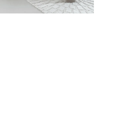
fel SQUER Beige H41cm
is toegevoegd aan je winkelmandje
SALONTAFEL SQUER BEIGE H41CM
Productnummer: Y14150000928
€ 268,20
Prijs per stuk, incl. btw en excl. verzendkosten
of verder winkelen
GA NAAR WINKELMANDJE