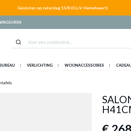
Gesloten op zaterdag 15/8 (O.L.V. Hemelvaart)
NINGSUREN
BUREAU
VERLICHTING
WOONACCESSOIRES
CADEA
ntafels
SALO
H41C
€ 268