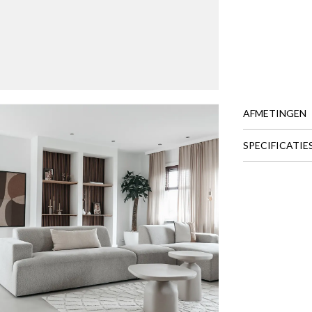
AFMETINGEN
SPECIFICATIE
BREEDTE
DIEPTE
HOOGTE
Meer afmeting