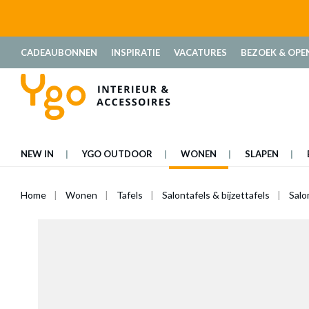
oekopdracht
Ga naar de hoofdnavigatie
CADEAUBONNEN
INSPIRATIE
VACATURES
BEZOEK & OPE
NEW IN
YGO OUTDOOR
WONEN
SLAPEN
Home
Wonen
Tafels
Salontafels & bijzettafels
Salo