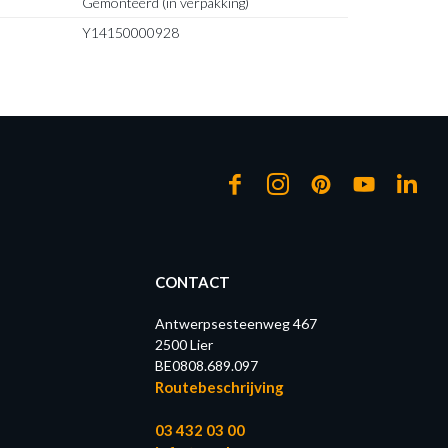
Gemonteerd (in verpakking)
Y14150000928
CONTACT
Antwerpsesteenweg 467
2500 Lier
BE0808.689.097
Routebeschrijving
03 432 03 00