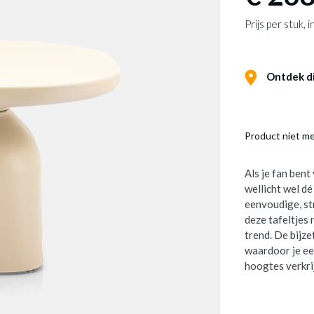
Prijs per stuk,
Ontdek dit
Product niet m
Als je fan bent
wellicht wel dé
eenvoudige, str
deze tafeltjes 
trend. De bijz
waardoor je ee
hoogtes verkrij