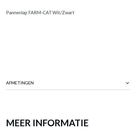
Pannenlap FARM-CAT Wit/Zwart
AFMETINGEN
Pannenlap FARM-CAT Wit/Zwart
is
toegevoegd aan je winkelmandje
20 cm
BREEDTE
20 cm
DIEPTE
MEER INFORMATIE
Meer afmetingen