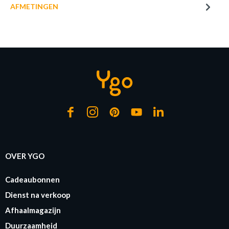
AFMETINGEN
PANNENLAP FARM-CAT WIT/ZWART
Productnummer: Y13450007723
€ 5,90
Prijs per stuk, incl. btw en excl. verzendkosten
of verder winkelen
GA NAAR WINKELMANDJE
OVER YGO
Cadeaubonnen
Dienst na verkoop
Afhaalmagazijn
Duurzaamheid