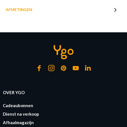
AFMETINGEN
PLACEMAT FEO STONE LL 43 GREEN
Productnummer: Y13350010823
€ 6,20
Prijs per stuk, incl. btw en excl. verzendkosten
of verder winkelen
GA NAAR WINKELMANDJE
OVER YGO
Cadeaubonnen
Dienst na verkoop
Afhaalmagazijn