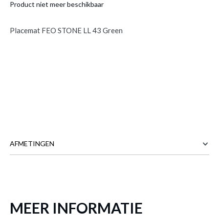
Product niet meer beschikbaar
Placemat FEO STONE LL 43 Green
AFMETINGEN
Placemat FEO STONE LL 43 Green
is
toegevoegd aan je winkelmandje
43 cm
BREEDTE
32 cm
DIEPTE
MEER INFORMATIE
Meer afmetingen