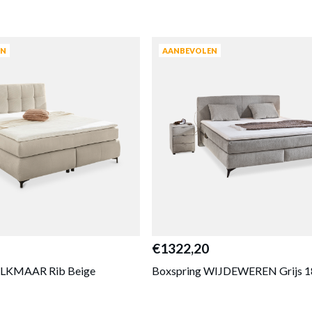
DIEPTE
of verder winkelen
GA NAAR WINKELMANDJE
HOOGTE
GEWICHT
EN
AANBEVOLEN
Meer afmeting
€1322,20
ALKMAAR Rib Beige
Boxspring WIJDEWEREN Grijs 