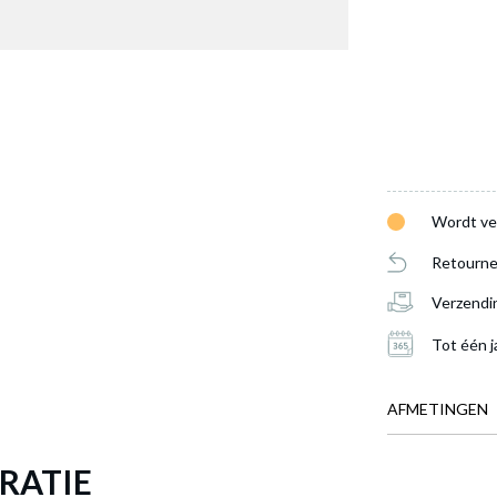
Wordt ve
ng ZAANDAM 180x200 Beige
is toegevoegd aan je winkelman
Retourne
Verzendi
BOXSPRING ZAANDAM 180X200 BE
Tot één j
Productnummer: Y13200022448
AFMETINGEN
€ 1.032,60
Prijs per stuk, incl. btw en excl. verzendkosten
RATIE
BREEDTE