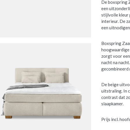
De boxspring Z
een uitzonderli
stijlvolle kleu
interieur. De 
een uitnodigend
Boxspring Zaa
hoogwaardige m
zorgt voor een
nacht na nacht
gecombineerd m
De beige uitvo
uitstraling. I
contrast dat z
slaapkamer.
Prijs incl. ho