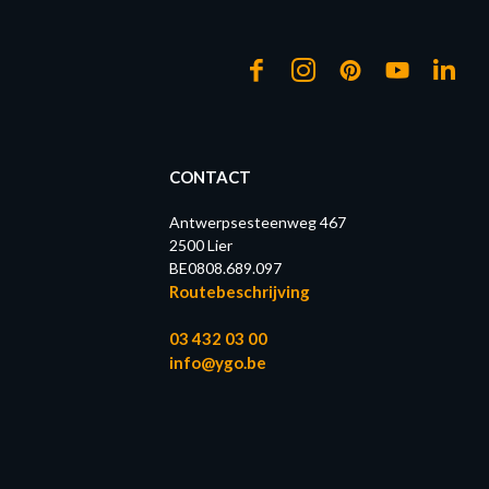
CONTACT
Antwerpsesteenweg 467
2500 Lier
BE0808.689.097
Routebeschrijving
03 432 03 00
info@ygo.be