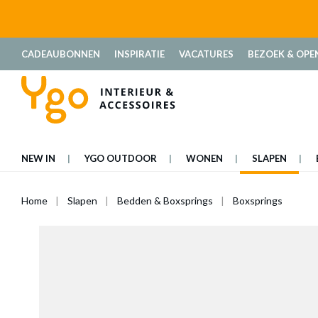
oekopdracht
Ga naar de hoofdnavigatie
CADEAUBONNEN
INSPIRATIE
VACATURES
BEZOEK & OPE
NEW IN
YGO OUTDOOR
WONEN
SLAPEN
Home
Slapen
Bedden & Boxsprings
Boxsprings