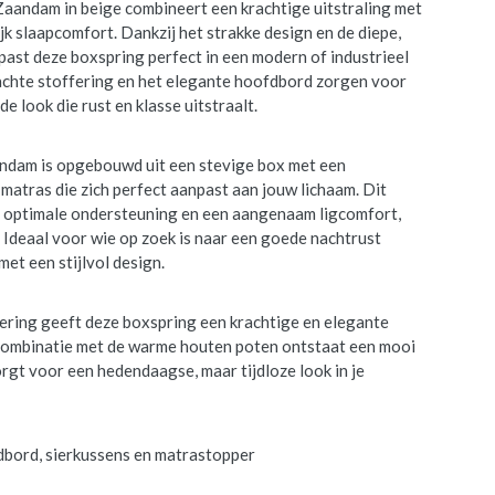
aandam in beige combineert een krachtige uitstraling met
jk slaapcomfort. Dankzij het strakke design en de diepe,
r past deze boxspring perfect in een modern of industrieel
zachte stoffering en het elegante hoofdbord zorgen voor
e look die rust en klasse uitstraalt.
ndam is opgebouwd uit een stevige box met een
atras die zich perfect aanpast aan jouw lichaam. Dit
 optimale ondersteuning en een aangenaam ligcomfort,
. Ideaal voor wie op zoek is naar een goede nachtrust
et een stijlvol design.
ering geeft deze boxspring een krachtige en elegante
n combinatie met de warme houten poten ontstaat een mooi
orgt voor een hedendaagse, maar tijdloze look in je
ofdbord, sierkussens en matrastopper