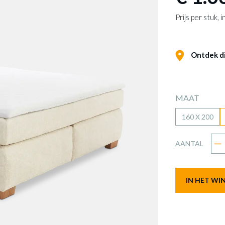
Prijs per stuk,
Ontdek dit
MAAT
160 X 200
AANTAL
IN HET W