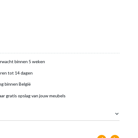
rwacht binnen 5 weken
dje
ren tot 14 dagen
ng binnen België
IGE
aar gratis opslag van jouw meubels
189 cm