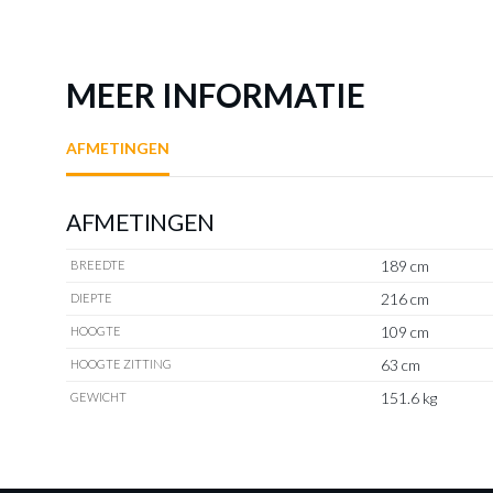
MEER INFORMATIE
AFMETINGEN
AFMETINGEN
189 cm
BREEDTE
216 cm
DIEPTE
109 cm
HOOGTE
63 cm
HOOGTE ZITTING
151.6 kg
GEWICHT