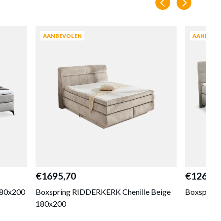
216 cm
109 cm
151.6 kg
AANBEVOLEN
AANBEVO
en
€1695,70
€1264,3
180x200
Boxspring RIDDERKERK Chenille Beige
Boxspring
180x200