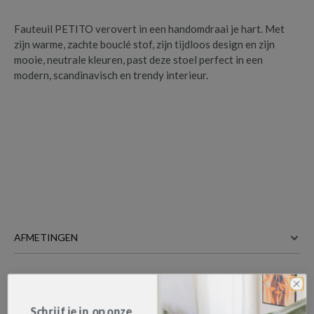
Fauteuil PETITO verovert in een handomdraai je hart. Met
zijn warme, zachte bouclé stof, zijn tijdloos design en zijn
mooie, neutrale kleuren, past deze stoel perfect in een
modern, scandinavisch en trendy interieur.
Fauteuil PETITO OREO-10
is toegevoegd
AFMETINGEN
aan je winkelmandje
73 cm
BREEDTE
77 cm
DIEPTE
Schrijf je in op onze