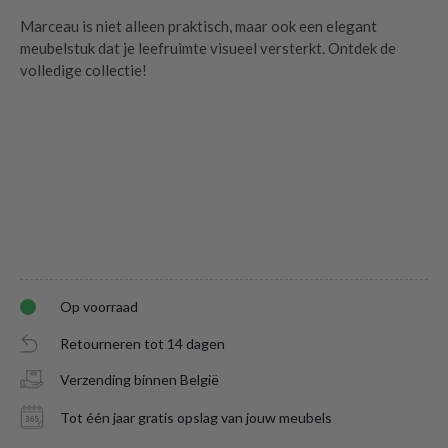
Marceau is niet alleen praktisch, maar ook een elegant
meubelstuk dat je leefruimte visueel versterkt. Ontdek de
volledige collectie!
Op voorraad
Retourneren tot 14 dagen
Verzending binnen België
Tv-Meubel MARCEAU Old Oak B200
is
Tot één jaar gratis opslag van jouw meubels
toegevoegd aan je winkelmandje