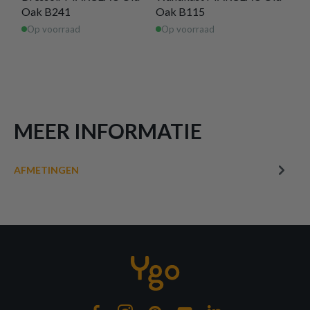
Oak B241
Oak B115
220
Op voorraad
Op voorraad
Op 
MEER INFORMATIE
AFMETINGEN