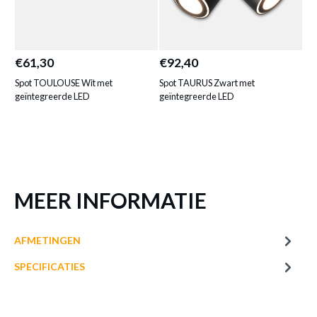
SPOT TOULOUSE ZWART MET
GEÏNTEGREERDE LED
€61,30
€92,40
€1
Productnummer: Y11300066648
Spot TOULOUSE Wit met
Spot TAURUS Zwart met
Spo
€ 61,30
geïntegreerde LED
geïntegreerde LED
geï
Prijs per stuk, incl. btw en excl. verzendkosten
of verder winkelen
GA NAAR WINKELMANDJE
MEER INFORMATIE
AFMETINGEN
SPECIFICATIES