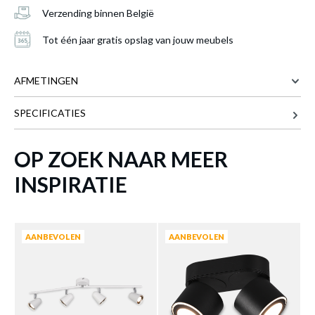
Verzending binnen België
Tot één jaar gratis opslag van jouw meubels
AFMETINGEN
SPECIFICATIES
78 cm
BREEDTE
9 cm
DIEPTE
OP ZOEK NAAR MEER
17 cm
HOOGTE
Spot TOULOUSE Zwart met geïntegreerde
INSPIRATIE
LED
is toegevoegd aan je winkelmandje
Meer afmetingen
AANBEVOLEN
AANBEVOLEN