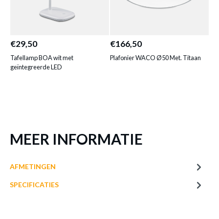
TAFELLAMP BOA TITAAN MET
GEÏNTEGREERDE LED
€29,50
€166,50
€9
Productnummer: Y11300056148
Tafellamp BOA wit met
Plafonier WACO Ø50 Met. Titaan
Pla
€ 29,50
geïntegreerde LED
Prijs per stuk, incl. btw en excl. verzendkosten
of verder winkelen
GA NAAR WINKELMANDJE
MEER INFORMATIE
AFMETINGEN
SPECIFICATIES