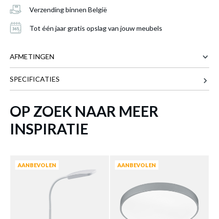
Verzending binnen België
Tot één jaar gratis opslag van jouw meubels
AFMETINGEN
SPECIFICATIES
11 cm
BREEDTE
25 cm
DIEPTE
OP ZOEK NAAR MEER
36 cm
HOOGTE
Tafellamp BOA Titaan met geïntegreerde
INSPIRATIE
LED
is toegevoegd aan je winkelmandje
Meer afmetingen
AANBEVOLEN
AANBEVOLEN