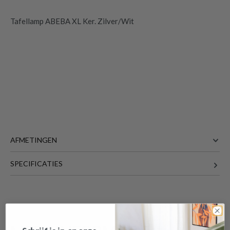
Tafellamp ABEBA XL Ker. Zilver/Wit
AFMETINGEN
SPECIFICATIES
Tafellamp ABEBA XL Ker. Zilver/Wit
is
34 cm
BREEDTE
toegevoegd aan je winkelmandje
34 cm
DIEPTE
68 cm
HOOGTE
Meer afmetingen