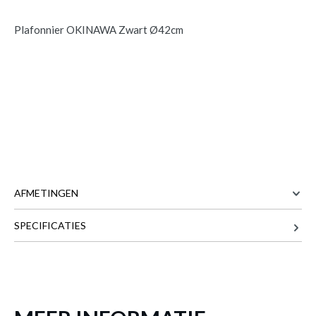
Plafonnier OKINAWA Zwart Ø42cm
AFMETINGEN
SPECIFICATIES
Plafonnier OKINAWA Zwart Ø42cm
is
42 cm
BREEDTE
toegevoegd aan je winkelmandje
42 cm
DIEPTE
7.5 cm
HOOGTE
Meer afmetingen