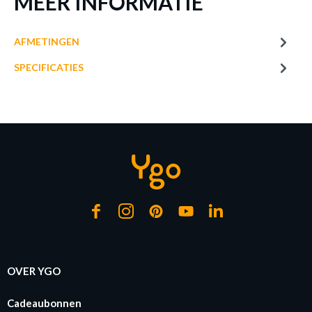
MEER INFORMATIE
AFMETINGEN
SPECIFICATIES
PLAFONNIER OKINAWA ZWART
Ø42CM
Productnummer: Y11300038348
€ 118,40
Prijs per stuk, incl. btw en excl. verzendkosten
of verder winkelen
GA NAAR WINKELMANDJE
OVER YGO
Cadeaubonnen