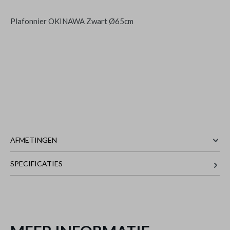
Plafonnier OKINAWA Zwart Ø65cm
AFMETINGEN
SPECIFICATIES
Plafonnier OKINAWA Zwart Ø65cm
is
65 cm
BREEDTE
toegevoegd aan je winkelmandje
65 cm
DIEPTE
10 cm
HOOGTE
Meer afmetingen