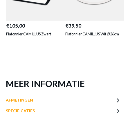
PLAFONNIER NAGANO WIT
Productnummer: Y11300037948
€105,00
€39,50
€1
Plafonnier CAMILLUS Zwart
Plafonnier CAMILLUS Wit Ø26cm
Pla
€ 199,90
Prijs per stuk, incl. btw en excl. verzendkosten
of verder winkelen
GA NAAR WINKELMANDJE
MEER INFORMATIE
AFMETINGEN
SPECIFICATIES