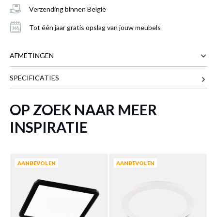
Verzending binnen België
Tot één jaar gratis opslag van jouw meubels
AFMETINGEN
SPECIFICATIES
79 cm
BREEDTE
79 cm
DIEPTE
OP ZOEK NAAR MEER
10.8 cm
HOOGTE
INSPIRATIE
Plafonnier NAGANO Wit
is toegevoegd
Meer afmetingen
aan je winkelmandje
AANBEVOLEN
AANBEVOLEN