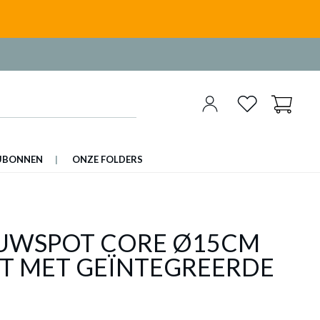
UBONNEN
ONZE FOLDERS
UWSPOT CORE Ø15CM
T MET GEÏNTEGREERDE