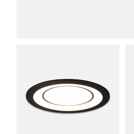
Inbouws
winkelmandj