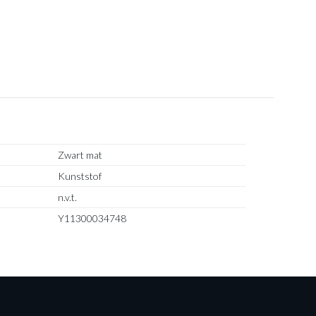
Zwart mat
Kunststof
n.v.t.
Y11300034748