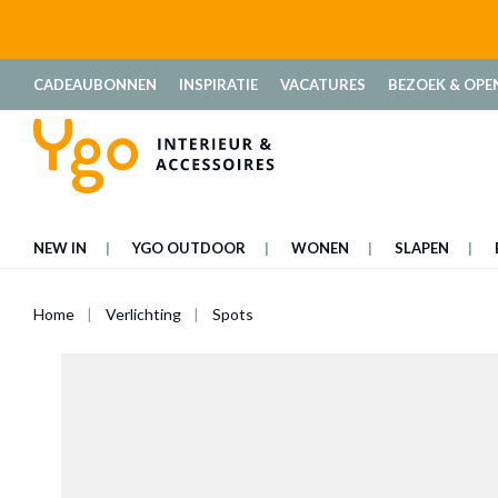
oekopdracht
Ga naar de hoofdnavigatie
CADEAUBONNEN
INSPIRATIE
VACATURES
BEZOEK & OPE
NEW IN
YGO OUTDOOR
WONEN
SLAPEN
Home
Verlichting
Spots