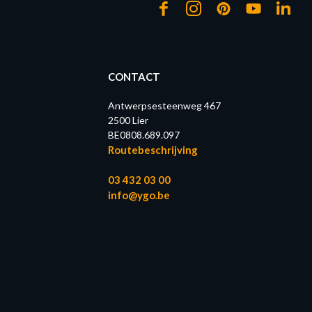
CONTACT
Antwerpsesteenweg 467
2500 Lier
BE0808.689.097
Routebeschrijving
03 432 03 00
info@ygo.be