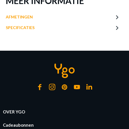
MEER INFORMATIE
AFMETINGEN
SPECIFICATIES
SPOT PAMIR 3DEL. RD MET. MAT NIK.
Productnummer: Y11300032448
€ 58,60
Prijs per stuk, incl. btw en excl. verzendkosten
of verder winkelen
GA NAAR WINKELMANDJE
OVER YGO
Cadeaubonnen