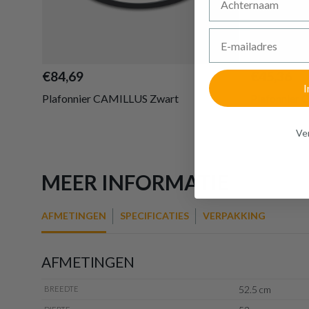
E-mailadres
€84,69
€45,36
I
Plafonnier CAMILLUS Zwart
Plafonnier
Ven
MEER INFORMATIE
AFMETINGEN
SPECIFICATIES
VERPAKKING
AFMETINGEN
52.5 cm
BREEDTE