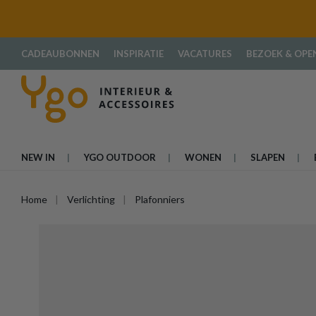
oekopdracht
Ga naar de hoofdnavigatie
CADEAUBONNEN
INSPIRATIE
VACATURES
BEZOEK & OPE
NEW IN
YGO OUTDOOR
WONEN
SLAPEN
Home
Verlichting
Plafonniers