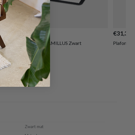
€94,50
€31,32
Plafonnier CAMILLUS Zwart
Plafonnie
Zwart mat