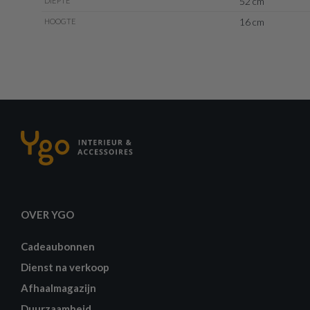
52 cm
DIEPTE
16 cm
HOOGTE
OVER YGO
Cadeaubonnen
Dienst na verkoop
Afhaalmagazijn
Duurzaamheid