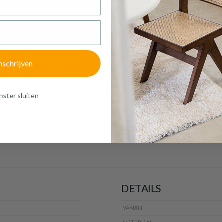
€ 144,60
Prijs per stuk, incl. btw en excl. verzendkosten
of verder winkelen
GA NAAR WINKELMANDJE
€68,04
nschrijven
 CAMILLUS Zwart
Plafonnier GAMMA Zwart
ster sluiten
DETAILS
VARIANT