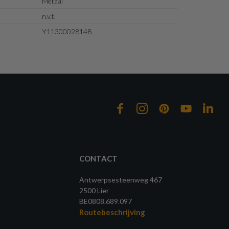
Metaal
n.v.t.
Y11300028148
CONTACT
Antwerpsesteenweg 467
2500 Lier
BE0808.689.097
Routebeschrijving