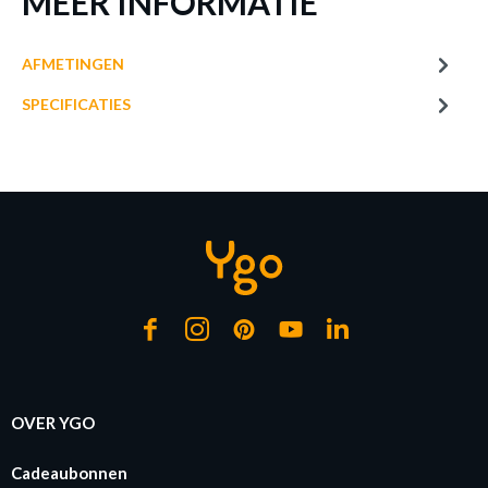
MEER INFORMATIE
AFMETINGEN
SPECIFICATIES
VLOERLAMP TUCSON MET. MAT WIT
Productnummer: Y11300022848
€ 371,80
Prijs per stuk, incl. btw en excl. verzendkosten
of verder winkelen
GA NAAR WINKELMANDJE
OVER YGO
Cadeaubonnen