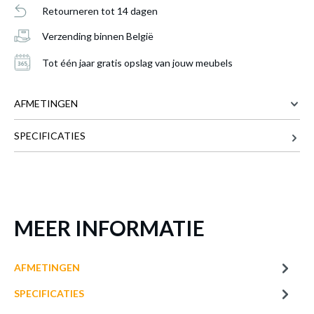
Retourneren tot 14 dagen
Vloerlamp MONZA Zwart met
geïntegreerde LED
is toegevoegd aan je
Verzending binnen België
winkelmandje
Tot één jaar gratis opslag van jouw meubels
AFMETINGEN
SPECIFICATIES
25 cm
BREEDTE
50 cm
DIEPTE
145 cm
HOOGTE
VLOERLAMP MONZA ZWART MET
Meer afmetingen
MEER INFORMATIE
GEÏNTEGREERDE LED
Productnummer: Y11300021548
AFMETINGEN
€ 134,20
SPECIFICATIES
Prijs per stuk, incl. btw en excl. verzendkosten