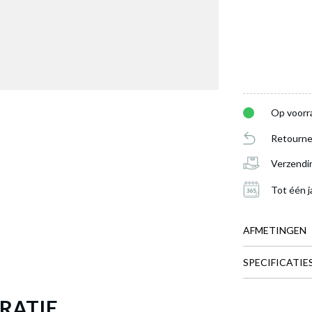
Op voorr
Retourne
Verzendi
Tot één j
AFMETINGEN
SPECIFICATIE
BREEDTE
DIEPTE
rook DUOLINE Transparant
is toegevoegd aan je winkelman
RATIE