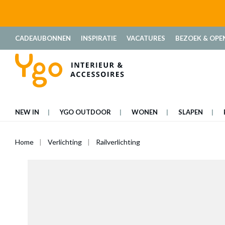
oekopdracht
Ga naar de hoofdnavigatie
CADEAUBONNEN
INSPIRATIE
VACATURES
BEZOEK & OPE
NEW IN
YGO OUTDOOR
WONEN
SLAPEN
Home
Verlichting
Railverlichting