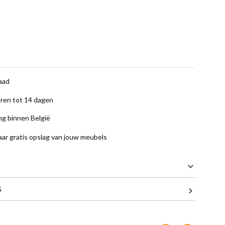
aad
ren tot 14 dagen
ng binnen België
aar gratis opslag van jouw meubels
S
100 cm
1 cm
dje