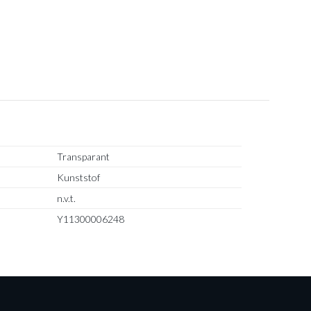
Transparant
Kunststof
n.v.t.
Y11300006248