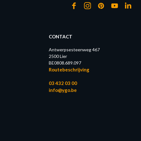
CONTACT
Antwerpsesteenweg 467
2500 Lier
BE0808.689.097
Routebeschrijving
03 432 03 00
info@ygo.be