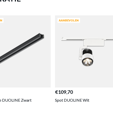
HOOGTE
Meer afmeting
AFDEKSTROOK DUOLINE TRANSP
EN
AANBEVOLEN
Productnummer: Y11300006248
€ 6,20
Prijs per stuk, incl. btw en excl. verzendkosten
of verder winkelen
GA NAAR WINKELMANDJE
€109,70
ne DUOLINE Zwart
Spot DUOLINE Wit