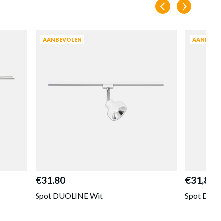
1 cm
en
ARANT
AANBEVOLEN
AANBEVO
€31,80
€31,80
Spot DUOLINE Wit
Spot DUO