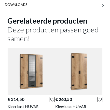
toegevoegd aan je winkelmandje
DOWNLOADS
126 cm
BREEDTE
210 cm
DIEPTE
Gerelateerde producten
85 cm
HOOGTE
Deze producten passen goed
49 kg
GEWICHT
samen!
Meer afmetingen
BED HUVAR PLANKENEICHE 120X200
Productnummer: Y11200007629
€ 185,30
Prijs per stuk, incl. btw en excl. verzendkosten
of verder winkelen
GA NAAR WINKELMANDJE
€ 314,50
€ 263,50
€ 2
Kleerkast HUVAR
Kleerkast HUVAR
Com