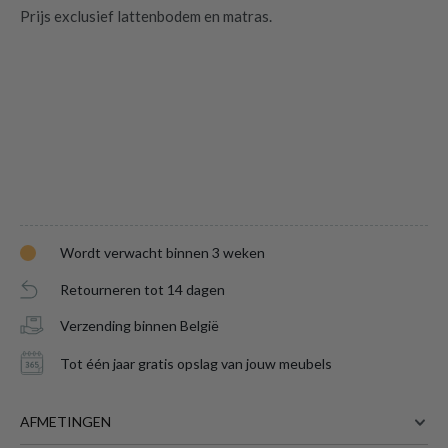
Prijs exclusief lattenbodem en matras.
Wordt verwacht binnen 3 weken
Retourneren tot 14 dagen
Verzending binnen België
Bed HUVAR Plankeneiche 90x200
is
Tot één jaar gratis opslag van jouw meubels
toegevoegd aan je winkelmandje
AFMETINGEN