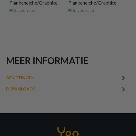
samen!
Plankeneiche/Graphite
Plankeneiche/Graphite
140
Op voorraad
Op voorraad
Op 
MEER INFORMATIE
AFMETINGEN
DOWNLOADS