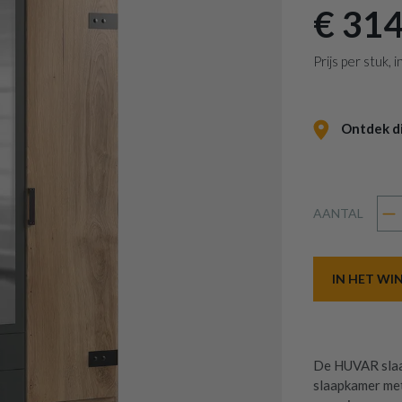
€ 314
Prijs per stuk,
Ontdek dit
AANTAL
IN HET W
De HUVAR slaap
slaapkamer met