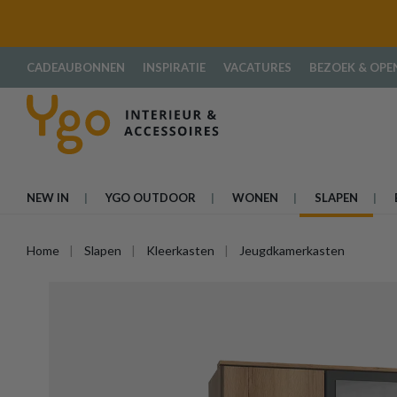
oekopdracht
Ga naar de hoofdnavigatie
CADEAUBONNEN
INSPIRATIE
VACATURES
BEZOEK & OPE
NEW IN
YGO OUTDOOR
WONEN
SLAPEN
Home
Slapen
Kleerkasten
Jeugdkamerkasten