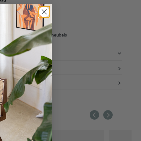
ren tot 14 dagen
ng binnen België
aar gratis opslag van jouw meubels
S
135 cm
58 cm
198 cm
108 kg
en