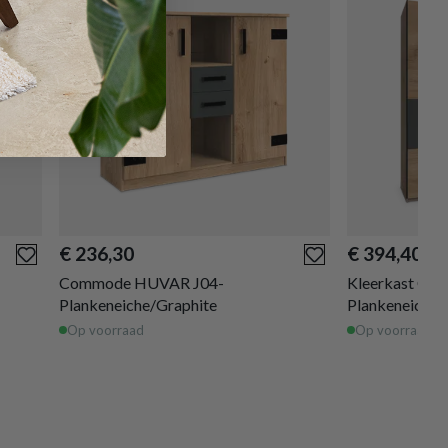
€ 236,30
€ 394,40
Commode HUVAR J04-
Kleerkast CY
Plankeneiche/Graphite
Plankeneiche/
Op voorraad
Op voorraad