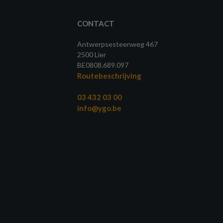
CONTACT
Antwerpsesteenweg 467
2500 Lier
BE0808.689.097
Routebeschrijving
03 432 03 00
info@ygo.be