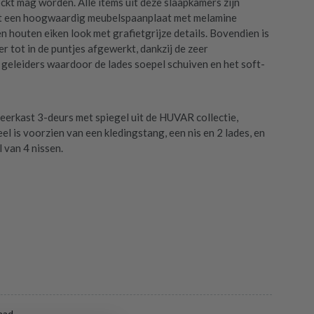
ockt mag worden. Alle items uit deze slaapkamers zijn
it een hoogwaardig meubelspaanplaat met melamine
n houten eiken look met grafietgrijze details. Bovendien is
r tot in de puntjes afgewerkt, dankzij de zeer
e geleiders waardoor de lades soepel schuiven en het soft-
kleerkast 3-deurs met spiegel uit de HUVAR collectie,
l is voorzien van een kledingstang, een nis en 2 lades, en
 van 4 nissen.
aad