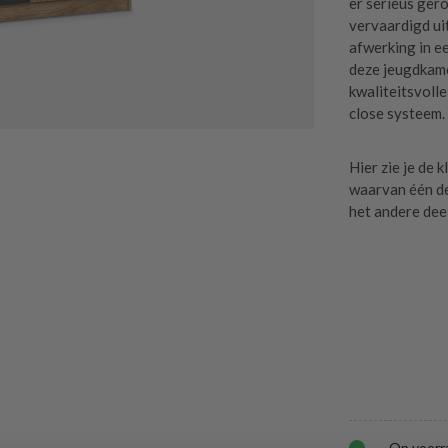
er serieus ger
vervaardigd u
afwerking in ee
deze jeugdkame
kwaliteitsvoll
close systeem.
Hier zie je de 
waarvan één dee
het andere deel
Op voorr