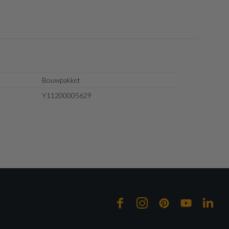
Bouwpakket
Y11200005629