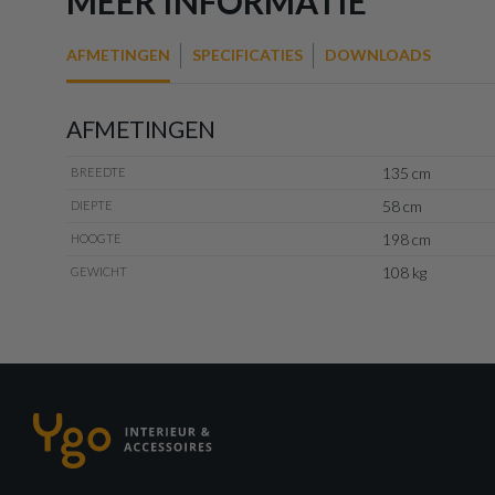
MEER INFORMATIE
AFMETINGEN
SPECIFICATIES
DOWNLOADS
AFMETINGEN
135 cm
BREEDTE
58 cm
DIEPTE
198 cm
HOOGTE
108 kg
GEWICHT