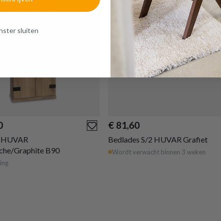
ster sluiten
0
€ 81,60
t HUVAR
Bedlades S/2 HUVAR Grafiet
che/Graphite B90
Wordt verwacht binnen 3 weken
ing