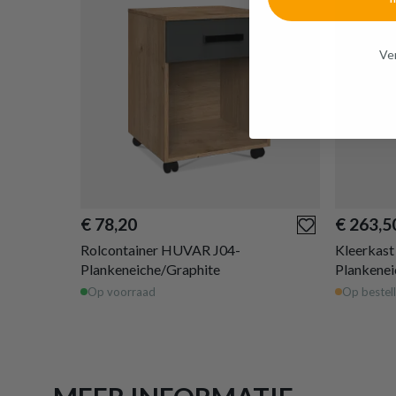
Ven
€ 78,20
€ 263,5
Rolcontainer HUVAR J04-
Kleerkas
Plankeneiche/Graphite
Plankenei
Op voorraad
Op bestell