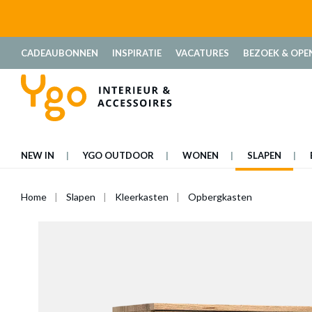
oekopdracht
Ga naar de hoofdnavigatie
CADEAUBONNEN
INSPIRATIE
VACATURES
BEZOEK & OPE
NEW IN
YGO OUTDOOR
WONEN
SLAPEN
Home
Slapen
Kleerkasten
Opbergkasten