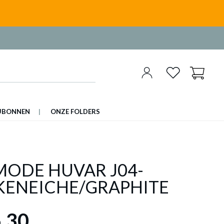
UBONNEN
ONZE FOLDERS
ODE HUVAR J04-
KENEICHE/GRAPHITE
,30