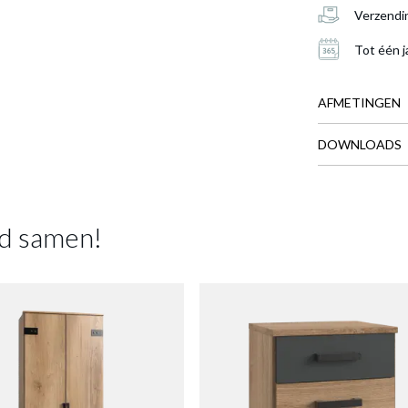
Verzendi
Tot één j
 HUVAR J04-Plankeneiche/Graphite
is toegevoegd aan je
AFMETINGEN
e
DOWNLOADS
BREEDTE
COMMODE HUVAR J04-
DIEPTE
PLANKENEICHE/GRAPHITE
HOOGTE
d samen!
Productnummer: Y11200004829
GEWICHT
€ 236,30
Meer afmeting
Prijs per stuk, incl. btw en excl. verzendkosten
of verder winkelen
GA NAAR WINKELMANDJE