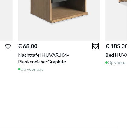
€ 68,00
€ 185,30
Nachttafel HUVAR J04-
Bed HUVAR Pl
Plankeneiche/Graphite
Op voorraad
Op voorraad