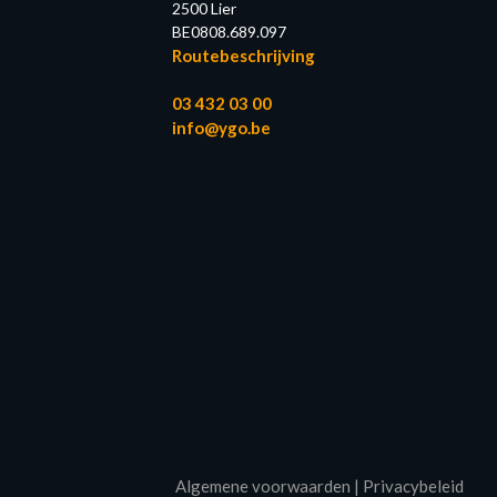
2500 Lier
BE0808.689.097
Routebeschrijving
03 432 03 00
info@ygo.be
Algemene voorwaarden
|
Privacybeleid