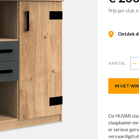
Prijs per stuk,
Ontdek dit
AANTAL
IN HET W
De HUVAR slaap
slaapkamer met
er serieus ger
vervaardigd u