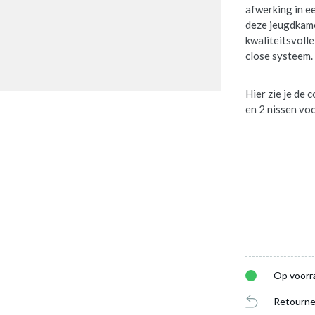
afwerking in ee
deze jeugdkame
kwaliteitsvoll
close systeem.
Hier zie je de
en 2 nissen vo
Op voorr
Retourne