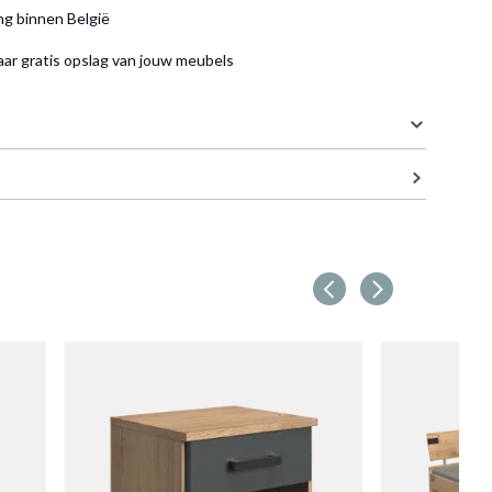
ng binnen België
aar gratis opslag van jouw meubels
124 cm
41 cm
105 cm
54 kg
en