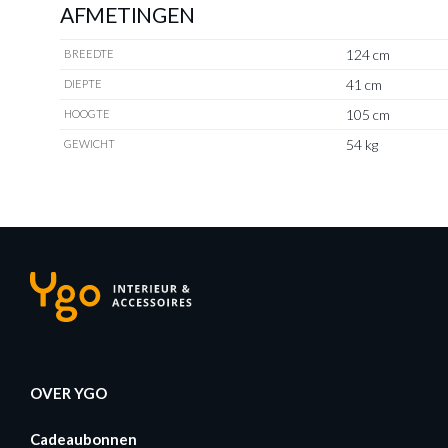
AFMETINGEN
124 cm
BREEDTE
41 cm
DIEPTE
105 cm
HOOGTE
54 kg
GEWICHT
OVER YGO
Cadeaubonnen