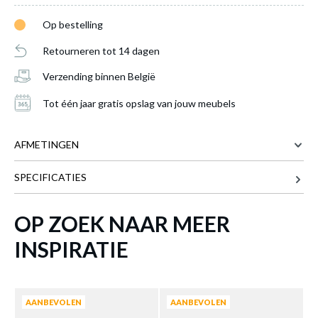
Op bestelling
Retourneren tot 14 dagen
Verzending binnen België
Tot één jaar gratis opslag van jouw meubels
AFMETINGEN
SPECIFICATIES
245 cm
BREEDTE
Kleerkast LAFON Scarlet Oak B245
is
62 cm
DIEPTE
OP ZOEK NAAR MEER
toegevoegd aan je winkelmandje
215 cm
HOOGTE
INSPIRATIE
269 kg
GEWICHT
Meer afmetingen
AANBEVOLEN
AANBEVOLEN