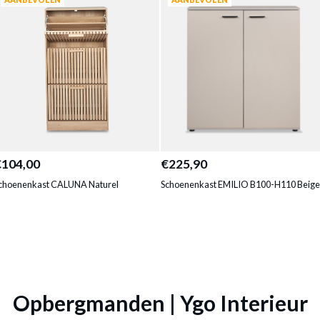
€104,00
€225,90
choenenkast CALUNA Naturel
Schoenenkast EMILIO B100-H110 Beige
Opbergmanden | Ygo Interieur