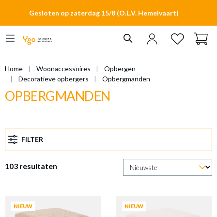
hoofdinhoud
Gesloten op zaterdag 15/8 (O.L.V. Hemelvaart)
Home
Woonaccessoires
Opbergen
Decoratieve opbergers
Opbergmanden
OPBERGMANDEN
FILTER
103 resultaten
NIEUW
NIEUW