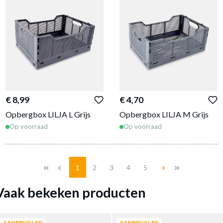
€ 8,99
€ 4,70
Opbergbox LILJA L Grijs
Opbergbox LILJA M Grijs
Op voorraad
Op voorraad
Pagina
Pagina
Pagina
Pagina
Pagina
1
2
3
4
5
Vaak bekeken producten
AANBEVOLEN
AANBEVOLEN