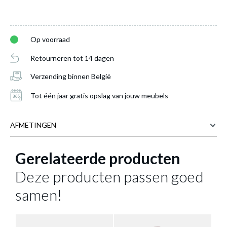
Op voorraad
Retourneren tot 14 dagen
Verzending binnen België
Tot één jaar gratis opslag van jouw meubels
AFMETINGEN
Pluche KAWAII Brioche Beige
is
Gerelateerde producten
17 cm
BREEDTE
toegevoegd aan je winkelmandje
16 cm
DIEPTE
Deze producten passen goed
20 cm
HOOGTE
samen!
Meer afmetingen