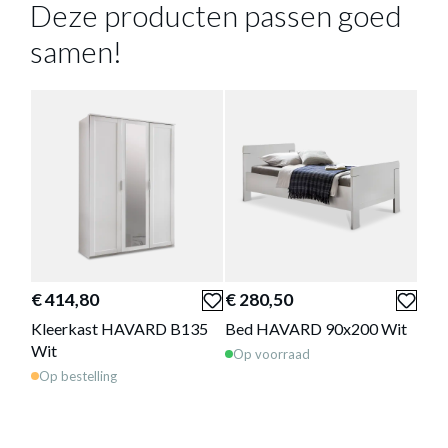
Meer afmetingen
Deze producten passen goed
samen!
COMMODE HAVARD B81 WIT
Productnummer: Y11200014529
€ 147,90
Prijs per stuk, incl. btw en excl. verzendkosten
€ 414,80
€ 280,50
€ 4
Kleerkast HAVARD B135
Bed HAVARD 90x200 Wit
Kle
Wit
Wit
Op voorraad
of verder winkelen
GA NAAR WINKELMANDJE
Op bestelling
Op 