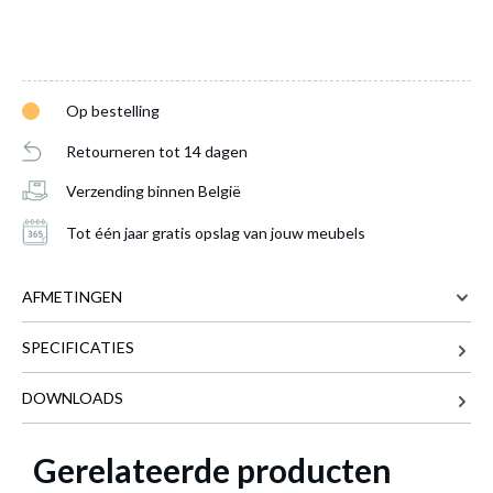
Op bestelling
Retourneren tot 14 dagen
Verzending binnen België
Tot één jaar gratis opslag van jouw meubels
AFMETINGEN
SPECIFICATIES
81 cm
BREEDTE
41 cm
DIEPTE
DOWNLOADS
83 cm
HOOGTE
Commode HAVARD B81 Wit
is toegevoegd
aan je winkelmandje
Gerelateerde producten
33 kg
GEWICHT