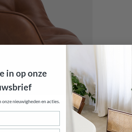
je in op onze
uwsbrief
toel HANNES PU Retro Brandy
is toegevoegd aan je winkelm
an onze nieuwigheden en
acties.
BUREAUSTOEL HANNES PU RETRO
Productnummer: Y15250050005