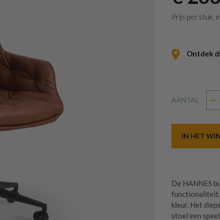
Prijs per stuk,
Ontdek dit
AANTAL
IN HET W
De HANNES bur
functionaliteit
kleur. Het die
stoel een speel