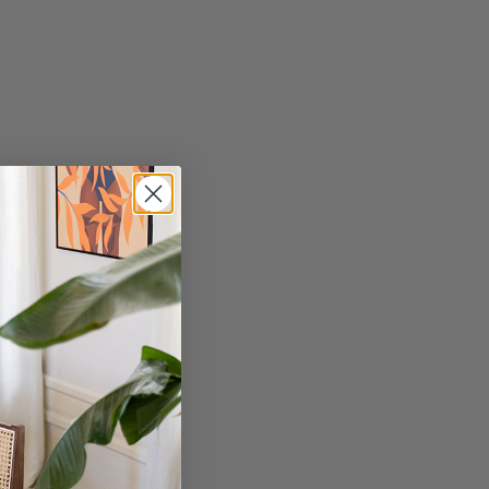
andje
 BRANDY