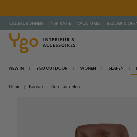
oekopdracht
Ga naar de hoofdnavigatie
CADEAUBONNEN
INSPIRATIE
VACATURES
BEZOEK & OPE
NEW IN
YGO OUTDOOR
WONEN
SLAPEN
Home
Bureau
Bureaustoelen