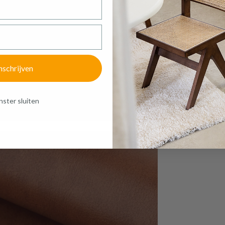
€ 233,20
Prijs per stuk, incl. btw en excl. verzendkosten
of verder winkelen
GA NAAR WINKELMANDJE
nschrijven
ster sluiten