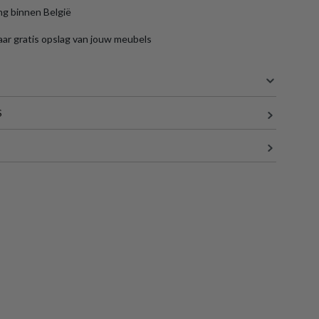
ng binnen België
aar gratis opslag van jouw meubels
S
60 cm
67.5 cm
106 cm
11.5 kg
en