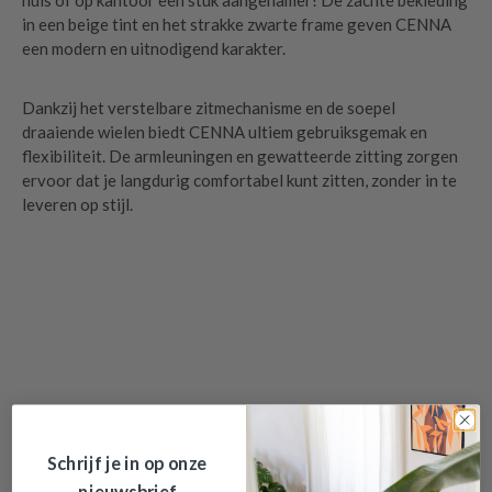
huis of op kantoor een stuk aangenamer! De zachte bekleding
in een beige tint en het strakke zwarte frame geven CENNA
een modern en uitnodigend karakter.
Dankzij het verstelbare zitmechanisme en de soepel
draaiende wielen biedt CENNA ultiem gebruiksgemak en
flexibiliteit. De armleuningen en gewatteerde zitting zorgen
ervoor dat je langdurig comfortabel kunt zitten, zonder in te
leveren op stijl.
Bureaustoel CENNA Monza Beige
is
toegevoegd aan je winkelmandje
Schrijf je in op onze
Op bestelling
nieuwsbrief