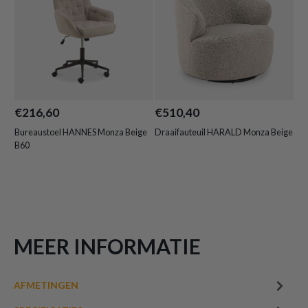
€216,60
€510,40
€4
Bureaustoel HANNES Monza Beige
Draaifauteuil HARALD Monza Beige
Bij
B60
MEER INFORMATIE
AFMETINGEN