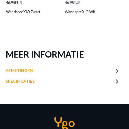
46.95EUR
46.95EUR
46
Wandspot XIO Zwart
Wandspot XIO Wit
Wa
MEER INFORMATIE
AFMETINGEN
SPECIFICATIES