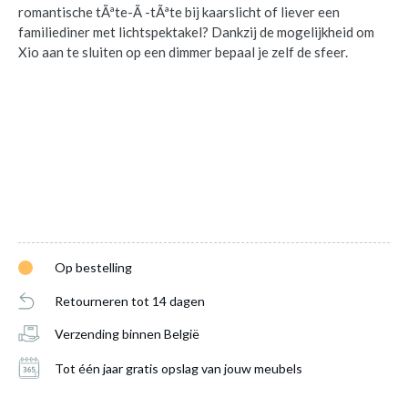
romantische tÃªte-Ã -tÃªte bij kaarslicht of liever een
familiediner met lichtspektakel? Dankzij de mogelijkheid om
Xio aan te sluiten op een dimmer bepaal je zelf de sfeer.
Op bestelling
Retourneren tot 14 dagen
Verzending binnen België
Tot één jaar gratis opslag van jouw meubels
Wandspot XIO Zwart
is toegevoegd aan je