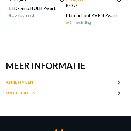
€ 30,95
LED-lamp BULB Zwart
Plafondspot AVEN Zwart
Op voorraad
Deze producten passen goed
Op bestelling
samen!
MEER INFORMATIE
AFMETINGEN
SPECIFICATIES
€ 3,80
LED-lamp LED LAMP Wit
Op bestelling