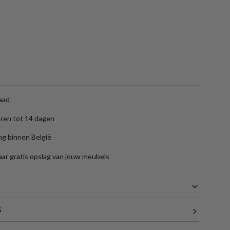
aad
ren tot 14 dagen
ng binnen België
aar gratis opslag van jouw meubels
S
110 cm