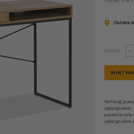
Prijs per stuk,
Ontdek dit
AANTAL
IN HET W
Verhoog jouw pr
opbergruimte. 
passen in vele 
opbergruimte e