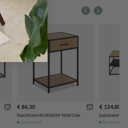
€ 86,30
€ 124,80
Nachttafel BOKSKAP Wild Oak
Salontafel AR
Op voorraad
Op voorraad