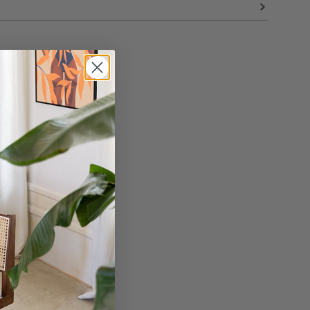
45 cm
75 cm
19 kg
en