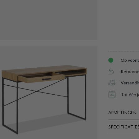
Op voorr
Retourne
Verzendi
Tot één j
AFMETINGEN
SPECIFICATIE
BREEDTE