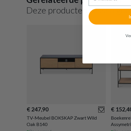
Deze producten passen goe
I
Ven
€ 247,90
€ 152,4
TV-Meubel BOKSKAP Zwart Wild
Boekenre
Oak B140
Assymetr