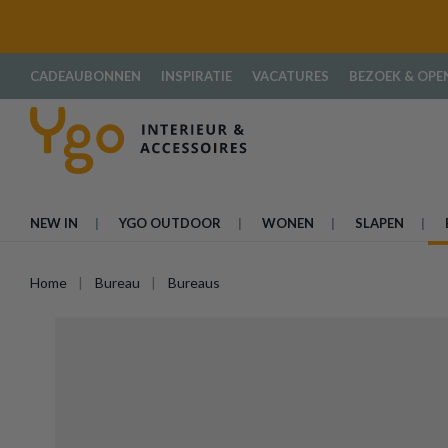
oekopdracht
Ga naar de hoofdnavigatie
CADEAUBONNEN
INSPIRATIE
VACATURES
BEZOEK & OPE
NEW IN
YGO OUTDOOR
WONEN
SLAPEN
Home
Bureau
Bureaus