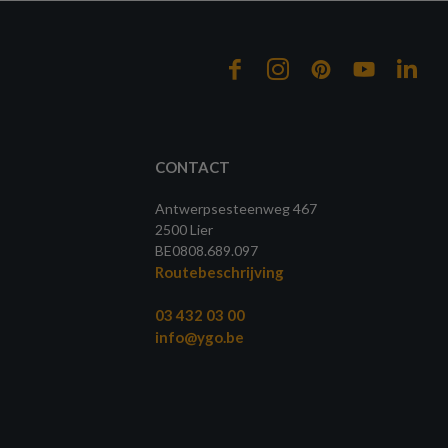
CONTACT
Antwerpsesteenweg 467
2500 Lier
BE0808.689.097
Routebeschrijving
03 432 03 00
info@ygo.be