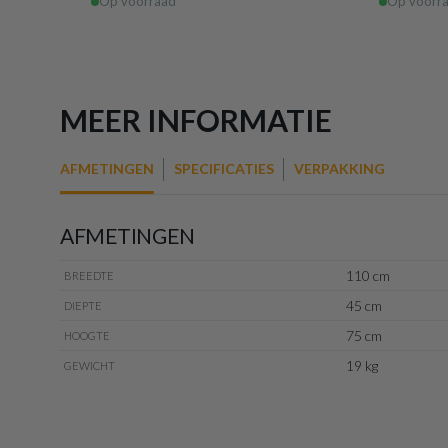
Op voorraad
Op voorr
MEER INFORMATIE
AFMETINGEN
SPECIFICATIES
VERPAKKING
AFMETINGEN
110 cm
BREEDTE
45 cm
DIEPTE
75 cm
HOOGTE
19 kg
GEWICHT