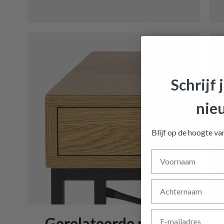
Schrijf 
nie
Bureau 
Blijf op de hoogte v
Voornaam
Achternaam
E-mailadres
Gerelateerde producten