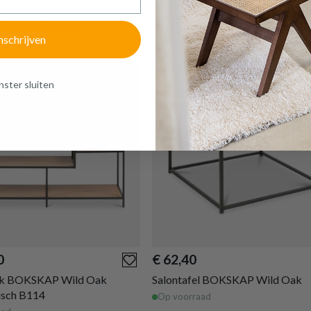
d samen!
of verder winkelen
GA NAAR WINKELMANDJE
nschrijven
ster sluiten
0
€ 62,40
k BOKSKAP Wild Oak
Salontafel BOKSKAP Wild Oak
isch B114
Op voorraad