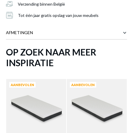
MATRAS POCKET 100 140X200
Verzending binnen België
Productnummer: Y15200001883
Tot één jaar gratis opslag van jouw meubels
€ 228,20
AFMETINGEN
Prijs per stuk, incl. btw en excl. verzendkosten
OP ZOEK NAAR MEER
140 cm
BREEDTE
of verder winkelen
GA NAAR WINKELMANDJE
200 cm
DIEPTE
INSPIRATIE
20 cm
HOOGTE
20.29 kg
GEWICHT
AANBEVOLEN
AANBEVOLEN
Meer afmetingen