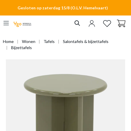
hoofdinhoud
Gesloten op zaterdag 15/8 (O.L.V. Hemelvaart)
Home
Wonen
Tafels
Salontafels & bijzettafels
Bijzettafels