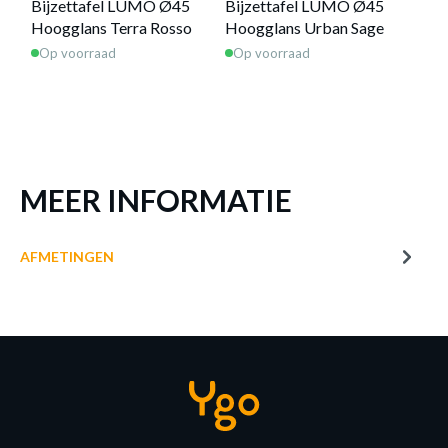
Bijzettafel LUMO Ø45
Bijzettafel LUMO Ø45
Sal
Hoogglans Terra Rosso
Hoogglans Urban Sage
Hoo
Op voorraad
Op voorraad
Op 
MEER INFORMATIE
AFMETINGEN