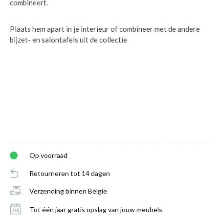
combineert.
Plaats hem apart in je interieur of combineer met de andere
bijzet- en salontafels uit de collectie
Op voorraad
Retourneren tot 14 dagen
Verzending binnen België
Bijzettafel LIVO Ø50 Hoogglans Urban
Sage
is toegevoegd aan je winkelmandje
Tot één jaar gratis opslag van jouw meubels