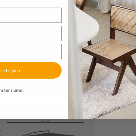
of verder winkelen
GA NAAR WINKELMANDJE
oducten passen goed samen!
nschrijven
ster sluiten
A
L