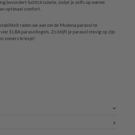
ng bevordert luchtcirculatie, zodat je zelfs op warme
an optimaal comfort.
stabiliteit raden we aan om de Modena parasol te
ier ELBA parasoltegels. Zo blijft je parasol stevig op zijn
 een zomers briesje!
250 cm
250 cm