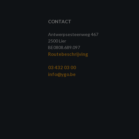
CONTACT
Antwerpsesteenweg 467
2500 Lier
BE0808.689.097
Routebeschrijving
03 432 03 00
info@ygo.be