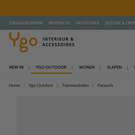
oekopdracht
Ga naar de hoofdnavigatie
CADEAUBONNEN
INSPIRATIE
VACATURES
BEZOEK & OPE
NEW IN
YGO OUTDOOR
WONEN
SLAPEN
Home
Ygo Outdoor
Tuinmeubelen
Parasols