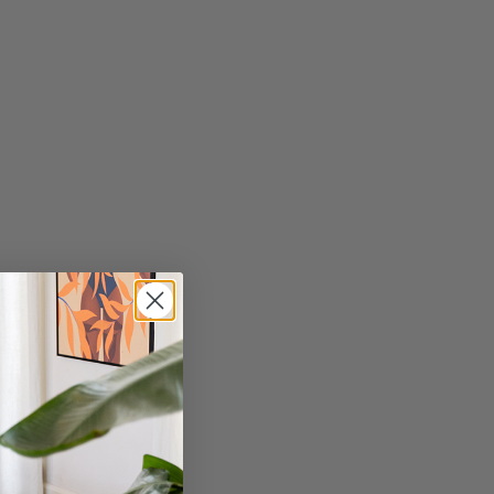
240 cm
en
mandje
T BEIGE