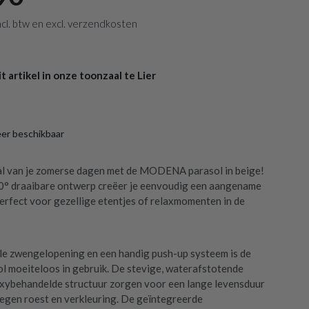
 incl. btw en excl. verzendkosten
 artikel in onze toonzaal te Lier
eer beschikbaar
al van je zomerse dagen met de MODENA parasol in beige!
0° draaibare ontwerp creëer je eenvoudig een aangename
erfect voor gezellige etentjes of relaxmomenten in de
e zwengelopening en een handig push-up systeem is de
 moeiteloos in gebruik. De stevige, waterafstotende
xybehandelde structuur zorgen voor een lange levensduur
egen roest en verkleuring. De geïntegreerde