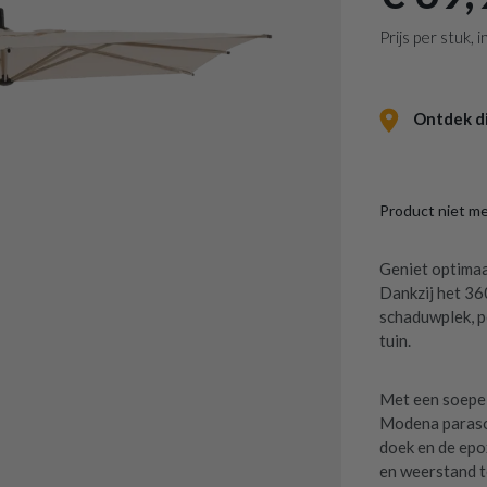
Prijs per stuk,
Ontdek dit
Product niet m
Geniet optima
Dankzij het 36
schaduwplek, p
tuin.
Met een soepel
Modena parasol
doek en de epo
en weerstand t