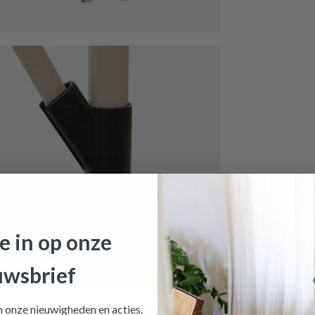
HOOGTE
Meer afmeting
rasol MODENA Vierkant Beige
is toegevoegd aan je winkel
ZWEEFPARASOL MODENA VIERKAN
Productnummer: Y14550173606
je in op onze
€ 69,90
uwsbrief
Prijs per stuk, incl. btw en excl. verzendkosten
an onze nieuwigheden en
acties.