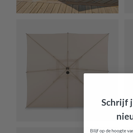
Zweefpa
Schrijf 
nie
Blijf op de hoogte v