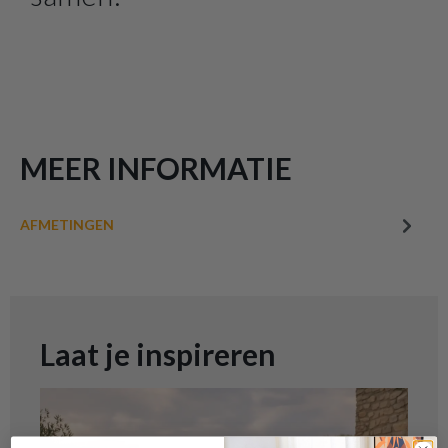
MEER INFORMATIE
AFMETINGEN
Parasol MENCIA Kantelbaar Blauw/Wit
Ø200
is toegevoegd aan je winkelmandje
Laat je inspireren