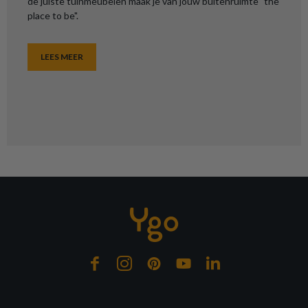
de juiste tuinmeubelen maak je van jouw buitenruimte "the
place to be".
LEES MEER