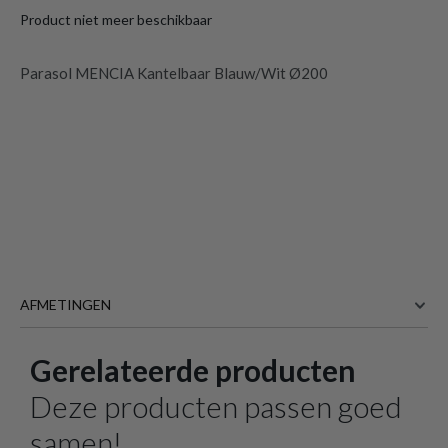
Product niet meer beschikbaar
Parasol MENCIA Kantelbaar Blauw/Wit Ø200
AFMETINGEN
Gerelateerde producten
200 cm
BREEDTE
200 cm
DIEPTE
Deze producten passen goed
Meer afmetingen
samen!