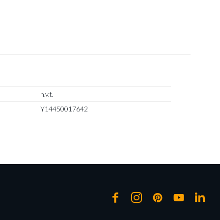
n.v.t.
Y14450017642