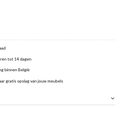
aad
ren tot 14 dagen
ng binnen België
aar gratis opslag van jouw meubels
17.8 cm
13.2 cm