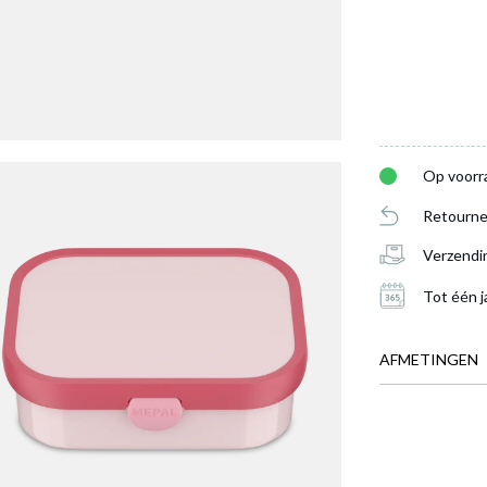
Op voorr
Retourne
Verzendi
Tot één j
AFMETINGEN
BREEDTE
DIEPTE