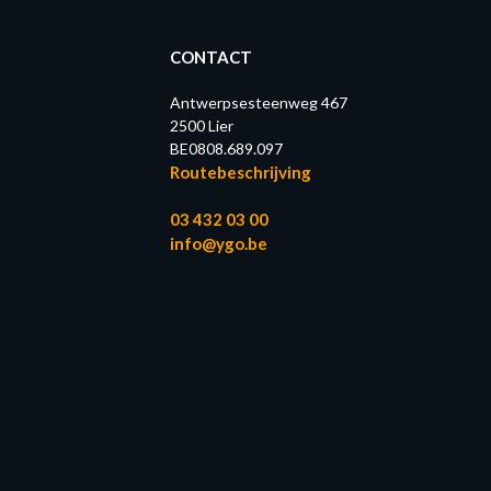
CONTACT
Antwerpsesteenweg 467
2500 Lier
BE0808.689.097
Routebeschrijving
03 432 03 00
info@ygo.be