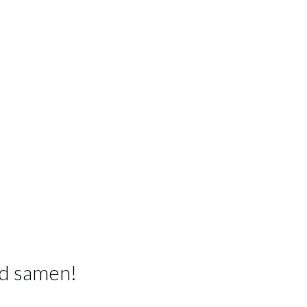
LUNCHBOX CAMPUS RECHTHOEK 
PINK
Productnummer: Y14450017642
€ 11,99
Prijs per stuk, incl. btw en excl. verzendkosten
of verder winkelen
GA NAAR WINKELMANDJE
d samen!