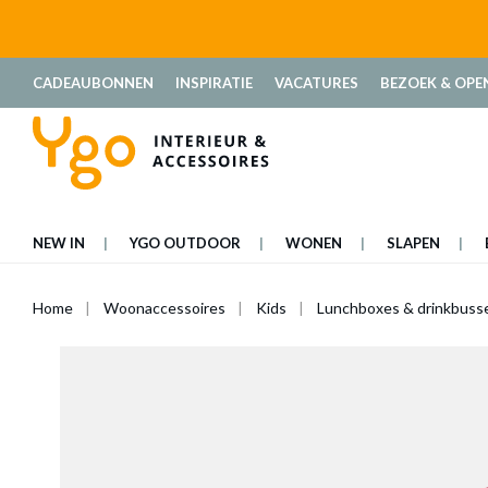
oekopdracht
Ga naar de hoofdnavigatie
CADEAUBONNEN
INSPIRATIE
VACATURES
BEZOEK & OPE
NEW IN
YGO OUTDOOR
WONEN
SLAPEN
Home
Woonaccessoires
Kids
Lunchboxes & drinkbuss