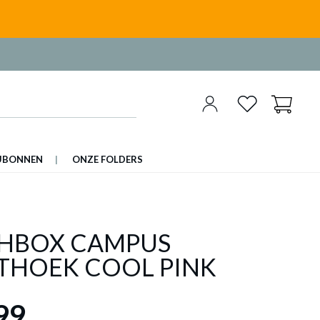
UBONNEN
ONZE FOLDERS
HBOX CAMPUS
THOEK COOL PINK
99