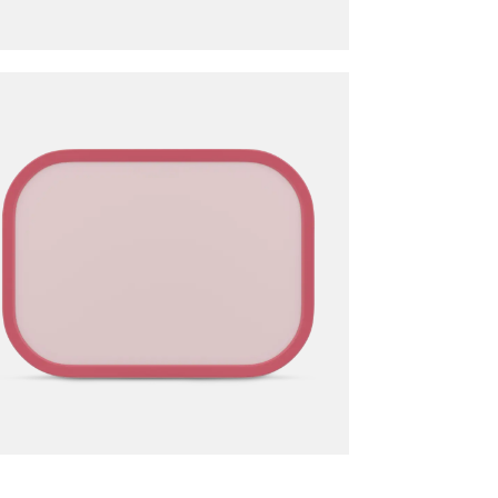
HOOGTE
Meer afmeting
x CAMPUS Rechthoek Cool Pink
is toegevoegd aan je winke