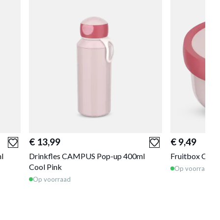
€ 13,99
€ 9,49
l
Drinkfles CAMPUS Pop-up 400ml
Fruitbox CAM
Cool Pink
Op voorraad
Op voorraad