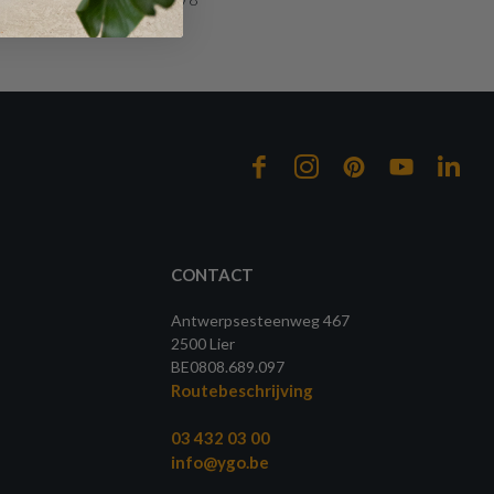
CONTACT
Antwerpsesteenweg 467
2500 Lier
BE0808.689.097
Routebeschrijving
03 432 03 00
info@ygo.be