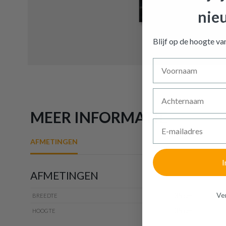
nie
Canvas 
Blijf op de hoogte v
Voornaam
Achternaam
MEER INFORMATIE
E-mailadres
AFMETINGEN
I
AFMETINGEN
Ven
35 cm
BREEDTE
35 cm
HOOGTE