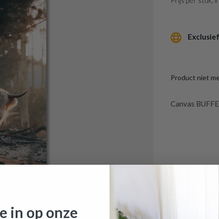
Prijs per stuk,
Exclusief
Product niet m
Canvas BUFFE
je in op onze
AFMETINGEN