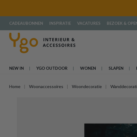
oekopdracht
Ga naar de hoofdnavigatie
CADEAUBONNEN
INSPIRATIE
VACATURES
BEZOEK & OPE
NEW IN
YGO OUTDOOR
WONEN
SLAPEN
Home
Woonaccessoires
Woondecoratie
Wanddecorat