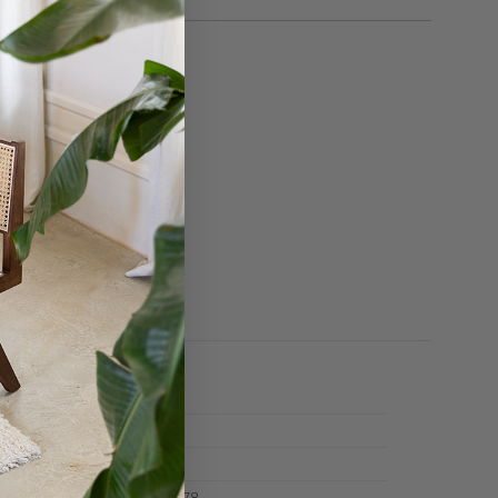
35 cm
35 cm
en
Multicolor
n.v.t.
Y14350008678