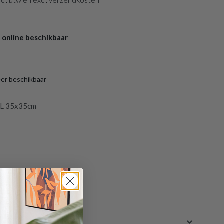
 incl. btw en excl. verzendkosten
 online beschikbaar
eer beschikbaar
L 35x35cm