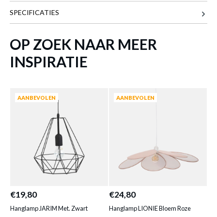
SPECIFICATIES
57 cm
BREEDTE
57 cm
DIEPTE
OP ZOEK NAAR MEER
90 cm
HOOGTE
INSPIRATIE
Meer afmetingen
HANGLAMP BLOMST MET. ZWART
AANBEVOLEN
AANBEVOLEN
Productnummer: Y14300041506
€ 35,60
Prijs per stuk, incl. btw en excl. verzendkosten
of verder winkelen
GA NAAR WINKELMANDJE
€19,80
€24,80
€2
Hanglamp JARIM Met. Zwart
Hanglamp LIONIE Bloem Roze
Ha