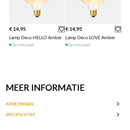
of verder winkelen
GA NAAR WINKELMANDJE
€ 14,95
€ 14,95
Deze producten passen goed
Lamp Deco HELLO Amber
Lamp Deco LOVE Amber
samen!
Op voorraad
Op voorraad
MEER INFORMATIE
AFMETINGEN
SPECIFICATIES
€ 9,95
€ 6,95
€ 14
LED Lamp W.FILAM.
LED Lamp W.FILAMENT
LED-