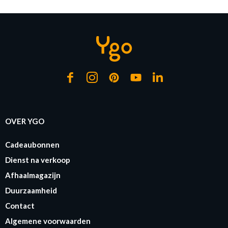
RUST. E27-3.5W Clear
E27-4.5W Gd
Amb
Op voorraad
Op voorraad
Op 
OVER YGO
Cadeaubonnen
Dienst na verkoop
Afhaalmagazijn
Duurzaamheid
Contact
Algemene voorwaarden