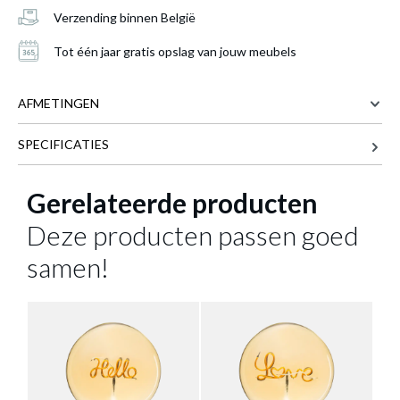
Verzending binnen België
Tafellamp LEIF Rond Zwart 10,5 cm
is
toegevoegd aan je winkelmandje
Tot één jaar gratis opslag van jouw meubels
AFMETINGEN
SPECIFICATIES
9 cm
BREEDTE
9 cm
DIEPTE
Gerelateerde producten
10.5 cm
HOOGTE
Deze producten passen goed
TAFELLAMP LEIF ROND ZWART 10,5
Meer afmetingen
samen!
CM
Productnummer: Y14300021406
€ 9,60
Prijs per stuk, incl. btw en excl. verzendkosten